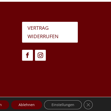
VERTRAG
WIDERRUFEN
GDPR Cookie-
n
Ablehnen
Einstellungen