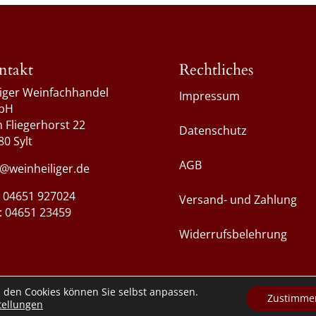
ntakt
Rechtliches
liger Weinfachhandel
Impressum
bH
 Fliegerhorst 22
Datenschutz
80 Sylt
AGB
o@weinheiliger.de
.: 04651 927024
Versand- und Zahlung
 : 04651 23459
Widerrufsbelehrung
u den Cookies können Sie selbst anpassen.
Zustimme
tellungen
Alle Preise inkl. der gesetzlichen MwSt.