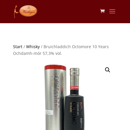
Start
/
Whisky
/ Bruichladdich Octomore 10 Years
Ochdamh-mór 57,3% vol.