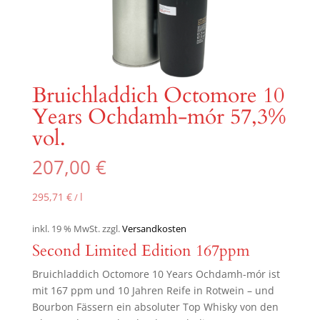
Bruichladdich Octomore 10
Years Ochdamh-mór 57,3%
vol.
207,00
€
295,71
€
l
/
inkl. 19 % MwSt.
zzgl.
Versandkosten
Second Limited Edition 167ppm
Bruichladdich Octomore 10 Years Ochdamh-mór ist
mit 167 ppm und 10 Jahren Reife in Rotwein – und
Bourbon Fässern ein absoluter Top Whisky von den