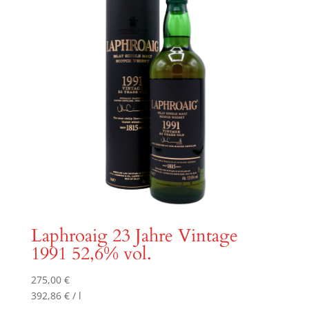
Laphroaig 23 Jahre Vintage
1991 52,6% vol.
275,00
€
392,86
€
/
l