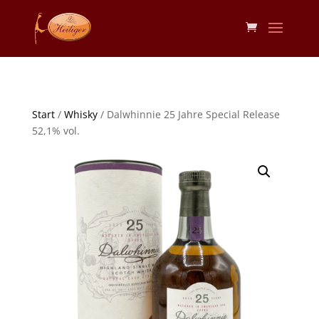
Start
/
Whisky
/ Dalwhinnie 25 Jahre Special Release
52,1% vol.