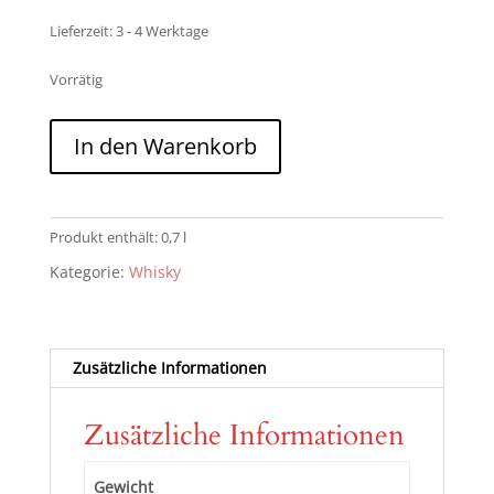
Lieferzeit:
3 - 4 Werktage
Vorrätig
Glenmorangie
In den Warenkorb
Palo
Cortado
12
Jahre
Produkt enthält: 0,7
l
2022
Kategorie:
Whisky
46%
vol.
Menge
Zusätzliche Informationen
Zusätzliche Informationen
Gewicht