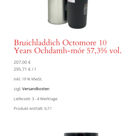
Bruichladdich Octomore 10
Years Ochdamh-mór 57,3% vol.
207,00
€
295,71
€
/
l
inkl. 19 % MwSt.
zzgl.
Versandkosten
Lieferzeit:
3 - 4 Werktage
Produkt enthält: 0,7
l