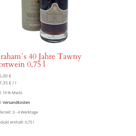
raham´s 40 Jahre Tawny
ortwein 0,75 l
5,00
€
7,33
€
/
l
l. 19 % MwSt.
l.
Versandkosten
ferzeit:
3 - 4 Werktage
dukt enthält: 0,75
l