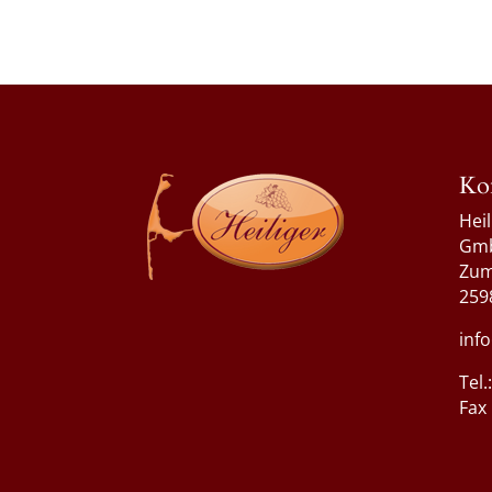
Ko
Hei
Gm
Zum
259
inf
Tel
Fax