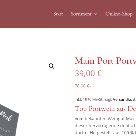
Start
Sortiment
Online-Shop
l
Main Port Portw
39,00
€
78,00
€
l
/
inkl. 19 % MwSt.
zzgl.
Versandkost
Top Portwein aus De
Vom bekannten Weingut Max M
dieser hervorragende deutsche
durfte. Hergestellt aus 100 