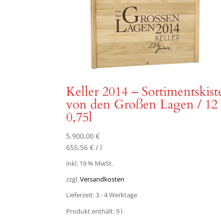
Keller 2014 – Sortimentskist
von den Großen Lagen / 12
0,75l
5.900,00
€
655,56
€
/
l
inkl. 19 % MwSt.
zzgl.
Versandkosten
Lieferzeit:
3 - 4 Werktage
Produkt enthält: 9
l