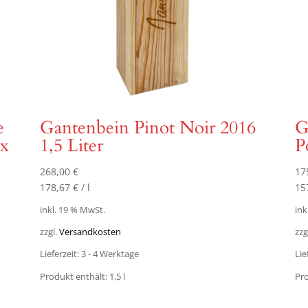
e
Gantenbein Pinot Noir 2016
G
 x
1,5 Liter
P
268,00
€
17
178,67
€
/
l
15
inkl. 19 % MwSt.
ink
zzgl.
Versandkosten
zzg
Lieferzeit:
3 - 4 Werktage
Lie
Produkt enthält: 1,5
l
Pro