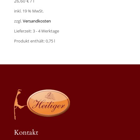
26,60
€
/
l
inkl. 19 % MwSt.
zzgl.
Versandkosten
Lieferzeit:
3 - 4 Werktage
Produkt enthält: 0,75
l
Kontakt