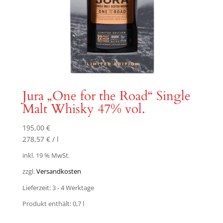
Jura „One for the Road“ Single
Malt Whisky 47% vol.
195,00
€
278,57
€
/
l
inkl. 19 % MwSt.
zzgl.
Versandkosten
Lieferzeit:
3 - 4 Werktage
Produkt enthält: 0,7
l