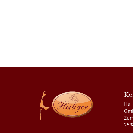
Ko
Hei
Gm
Zum
259