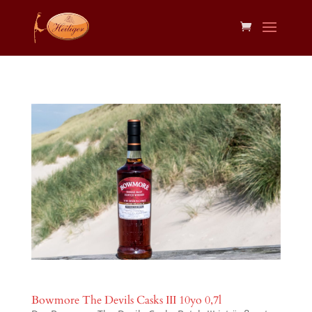
Bowmore The Devils Casks III 10yo 0,7l