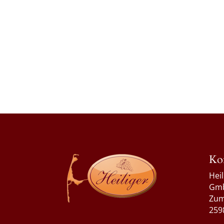
Ko
Hei
Gm
Zum
259