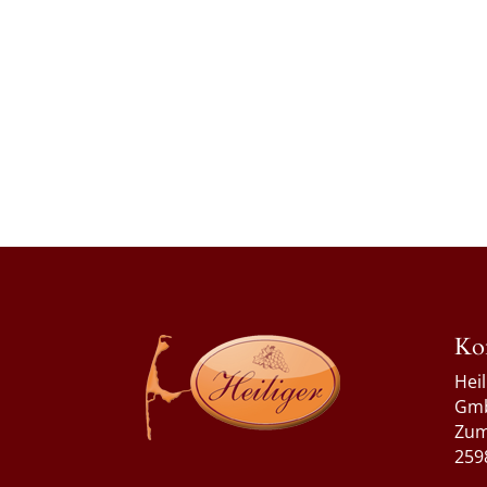
Ko
Hei
Gm
Zum
259