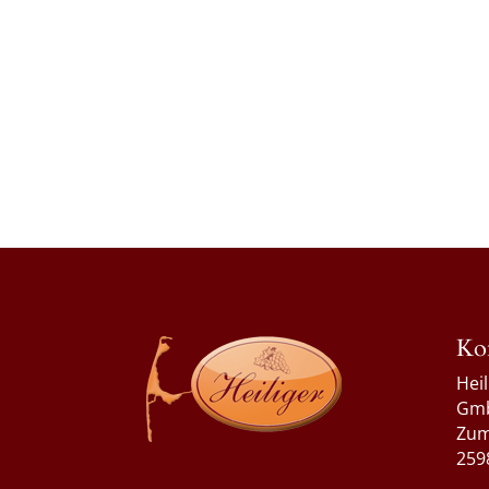
Ko
Hei
Gm
Zum
259