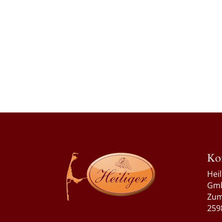
Ko
Hei
Gm
Zum
259