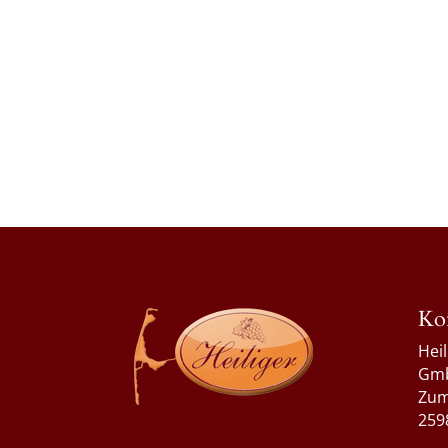
Ko
Hei
Gm
Zum
259