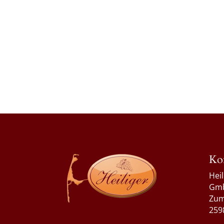
Ko
Hei
Gm
Zum
259