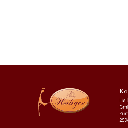
Ko
Hei
Gm
Zum
259