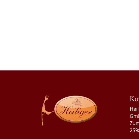
Ko
Hei
Gm
Zum
259