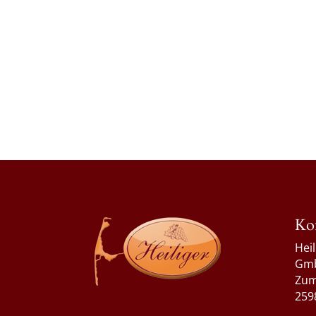
Ko
Hei
Gm
Zum
259