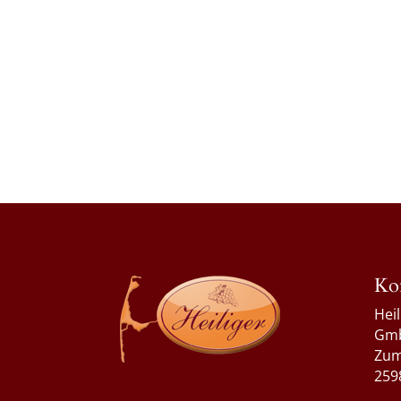
Ko
Hei
Gm
Zum
259