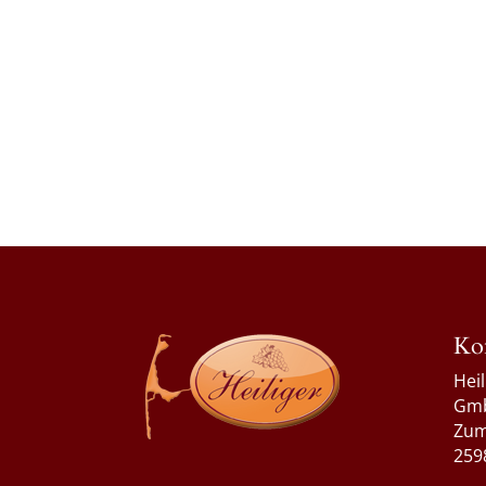
Ko
Hei
Gm
Zum
259