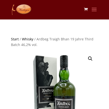
Start
/
Whisky
/ Ardbeg Traigh Bhan 19 Jahre Third
Batch 46,2% vol.