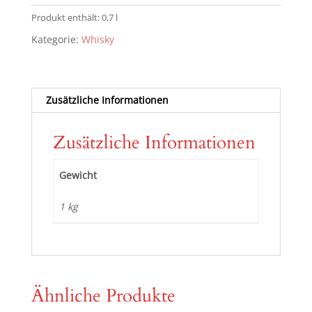
Jahre
Produkt enthält: 0,7
l
Third
Kategorie:
Whisky
Batch
46,2%
vol.
Menge
Zusätzliche Informationen
Zusätzliche Informationen
Gewicht
1 kg
Ähnliche Produkte